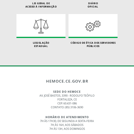
LEI GERAL DE
DIÁRIO
ACESSO À INFORMAÇÃO
OFICIAL
LEGISLAÇÃO
CÓDIGO DE ÉTICA DOS SERVIDORES
ESTADUAL
PÚBLICOS
HEMOCE.CE.GOV.BR
SEDE DO HEMOCE
AV. JOSÉ BASTOS, 3390 - RODOLFO TEÓFILO
FORTALEZA, CE
CEP: 60.431-086
CONTATO: (85) 3106-3690
HORÁRIO DE ATENDIMENTO
7H ÀS 17H30, DE SEGUNDA A SEXTA-FEIRA
7H ÀS 16H, AOS SÁBADOS
7H ÀS 13H, AOS DOMINGOS