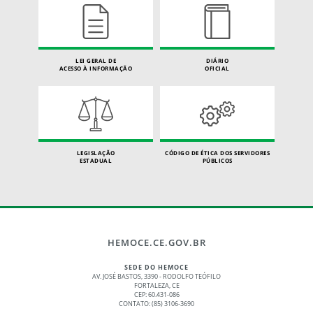
LEI GERAL DE
DIÁRIO
ACESSO À INFORMAÇÃO
OFICIAL
LEGISLAÇÃO
CÓDIGO DE ÉTICA DOS SERVIDORES
ESTADUAL
PÚBLICOS
HEMOCE.CE.GOV.BR
SEDE DO HEMOCE
AV. JOSÉ BASTOS, 3390 - RODOLFO TEÓFILO
FORTALEZA, CE
CEP: 60.431-086
CONTATO: (85) 3106-3690