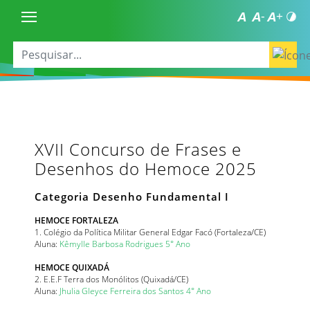
XVII Concurso de Frases e
Desenhos do Hemoce 2025
Categoria Desenho Fundamental I
HEMOCE FORTALEZA
1. Colégio da Política Militar General Edgar Facó (Fortaleza/CE)
Aluna:
Kêmylle Barbosa Rodrigues 5° Ano
HEMOCE QUIXADÁ
2. E.E.F Terra dos Monólitos (Quixadá/CE)
Aluna:
Jhulia Gleyce Ferreira dos Santos 4° Ano