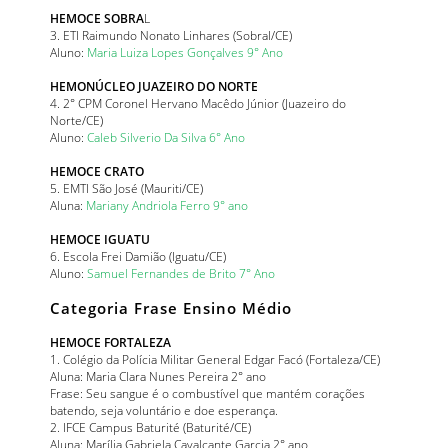
HEMOCE SOBRA
L
3. ETI Raimundo Nonato Linhares (Sobral/CE)
Aluno:
Maria Luiza Lopes Gonçalves 9° Ano
HEMONÚCLEO JUAZEIRO DO NORTE
4. 2° CPM Coronel Hervano Macêdo Júnior (Juazeiro do
Norte/CE)
Aluno:
Caleb Silverio Da Silva 6° Ano
HEMOCE CRATO
5. EMTI São José (Mauriti/CE)
Aluna:
Mariany Andriola Ferro 9° ano
HEMOCE IGUATU
6. Escola Frei Damião (Iguatu/CE)
Aluno:
Samuel Fernandes de Brito 7° Ano
Categoria Frase Ensino Médio
HEMOCE FORTALEZA
1. Colégio da Polícia Militar General Edgar Facó (Fortaleza/CE)
Aluna: Maria Clara Nunes Pereira 2° ano
Frase: Seu sangue é o combustível que mantém corações
batendo, seja voluntário e doe esperança.
2. IFCE Campus Baturité (Baturité/CE)
Aluna: Marília Gabriela Cavalcante Garcia 2° ano