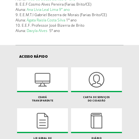
8. E.E.F Cosmo Alves Pereira (Farias Brito/CE)
Aluna:
Ana Lívia Leal Lima 9° ano
9. E.E.M.T.I Gabriel Bezerra de Morais (Farias Brito/CE)
Aluna:
Ágata Raisla Costa Silva
1º ano
10. E.E.F. Professor José Bizerra de Brito
Aluna:
Davyla Alves
5º ano
ACESSO RÁPIDO
CEARÁ
CARTA DE SERVIÇOS
TRANSPARENTE
DO CIDADÃO
LEI GERAL DE
DIÁRIO