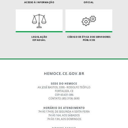
ACESSO À INFORMAÇÃO
OFICIAL
LEGISLAÇÃO
CÓDIGO DE ÉTICA DOS SERVIDORES
ESTADUAL
PÚBLICOS
HEMOCE.CE.GOV.BR
SEDE DO HEMOCE
AV. JOSÉ BASTOS, 3390 - RODOLFO TEÓFILO
FORTALEZA, CE
CEP: 60.431-086
CONTATO: (85) 3106-3690
HORÁRIO DE ATENDIMENTO
7H ÀS 17H30, DE SEGUNDA A SEXTA-FEIRA
7H ÀS 16H, AOS SÁBADOS
7H ÀS 13H, AOS DOMINGOS