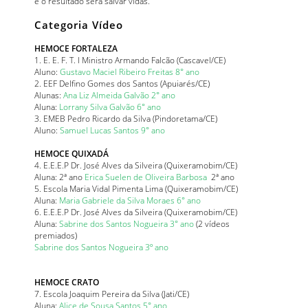
e o resultado será salvar vidas.
Categoria Vídeo
HEMOCE FORTALEZA
1. E. E. F. T. I Ministro Armando Falcão (Cascavel/CE)
Aluno:
Gustavo Maciel Ribeiro Freitas 8° ano
2. EEF Delfino Gomes dos Santos (Apuiarés/CE)
Alunas:
Ana Liz Almeida Galvão 2° ano
Aluna:
Lorrany Silva Galvão 6° ano
3. EMEB Pedro Ricardo da Silva (Pindoretama/CE)
Aluno:
Samuel Lucas Santos 9° ano
HEMOCE QUIXADÁ
4. E.E.E.P Dr. José Alves da Silveira (Quixeramobim/CE)
Aluna: 2ª ano
Erica Suelen de Oliveira Barbosa
2ª ano
5. Escola Maria Vidal Pimenta Lima (Quixeramobim/CE)
Aluna:
Maria Gabriele da Silva Moraes 6° ano
6. E.E.E.P Dr. José Alves da Silveira (Quixeramobim/CE)
Aluna:
Sabrine dos Santos Nogueira 3° ano
(2 vídeos
premiados)
Sabrine dos Santos Nogueira 3º ano
HEMOCE CRATO
7. Escola Joaquim Pereira da Silva (Jati/CE)
Aluna:
Alice de Sousa Santos 5° ano