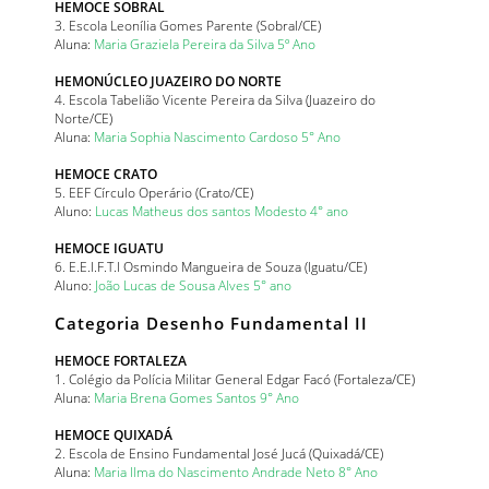
HEMOCE SOBRAL
3. Escola Leonília Gomes Parente (Sobral/CE)
Aluna:
Maria Graziela Pereira da Silva 5º Ano
HEMONÚCLEO JUAZEIRO DO NORTE
4. Escola Tabelião Vicente Pereira da Silva (Juazeiro do
Norte/CE)
Aluna:
Maria Sophia Nascimento Cardoso 5° Ano
HEMOCE CRATO
5. EEF Círculo Operário (Crato/CE)
Aluno:
Lucas Matheus dos santos Modesto 4° ano
HEMOCE IGUATU
6. E.E.I.F.T.I Osmindo Mangueira de Souza (Iguatu/CE)
Aluno:
João Lucas de Sousa Alves 5° ano
Categoria Desenho Fundamental II
HEMOCE FORTALEZA
1. Colégio da Polícia Militar General Edgar Facó (Fortaleza/CE)
Aluna:
Maria Brena Gomes Santos 9° Ano
HEMOCE QUIXADÁ
2. Escola de Ensino Fundamental José Jucá (Quixadá/CE)
Aluna:
Maria Ilma do Nascimento Andrade Neto 8° Ano