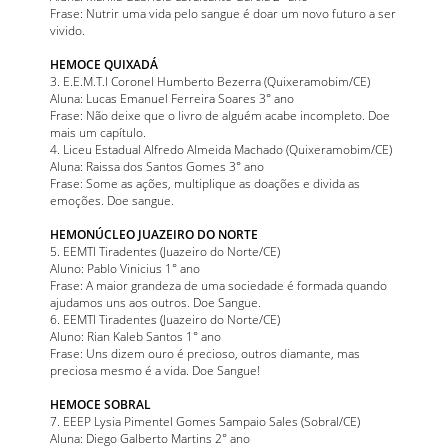
Frase: Nutrir uma vida pelo sangue é doar um novo futuro a ser
vivido.
HEMOCE QUIXADÁ
3. E.E.M.T.I Coronel Humberto Bezerra (Quixeramobim/CE)
Aluna: Lucas Emanuel Ferreira Soares 3° ano
Frase: Não deixe que o livro de alguém acabe incompleto. Doe
mais um capítulo.
4. Liceu Estadual Alfredo Almeida Machado (Quixeramobim/CE)
Aluna: Raissa dos Santos Gomes 3° ano
Frase: Some as ações, multiplique as doações e divida as
emoções. Doe sangue.
HEMONÚCLEO JUAZEIRO DO NORTE
5. EEMTI Tiradentes (Juazeiro do Norte/CE)
Aluno: Pablo Vinicius 1° ano
Frase: A maior grandeza de uma sociedade é formada quando
ajudamos uns aos outros. Doe Sangue.
6. EEMTI Tiradentes (Juazeiro do Norte/CE)
Aluno: Rian Kaleb Santos 1° ano
Frase: Uns dizem ouro é precioso, outros diamante, mas
preciosa mesmo é a vida. Doe Sangue!
HEMOCE SOBRAL
7. EEEP Lysia Pimentel Gomes Sampaio Sales (Sobral/CE)
Aluna: Diego Galberto Martins 2° ano