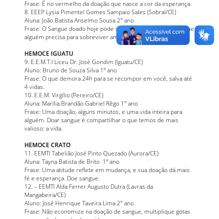
Frase: É no vermelho da doação que nasce a cor da esperança.
8. EEEP Lysia Pimentel Gomes Sampaio Sales (Sobral/CE)
Aluna: João Batista Anselmo Sousa 2° ano
Frase: O Sangue doado hoje pode ser um abraço silencioso que
alguém precisa para sobreviver amanhã
HEMOCE IGUATU
9. E.E.M.T.I Liceu Dr. José Gondim (Iguatu/CE)
Aluno: Bruno de Souza Silva 1º ano
Frase: O que demora 24h para se recompor em você, salva até
4 vidas.
10. E.E.M. Virgílio (Pereiro/CE)
Aluna: Marília Brandão Gabriel Rêgo 1° ano
Frase: Uma doação, alguns minutos, e uma vida inteira para
alguém. Doar sangue é compartilhar o que temos de mais
valioso: a vida.
HEMOCE CRATO
11. EEMTI Tabelião José Pinto Quezado (Aurora/CE)
Aluna: Tayna Batista de Brito 1º ano
Frase: Uma atitude reflete em mudança, e sua doação dá mais
fé e esperança. Doe sangue.
12. – EEMTI Alda Ferrer Augusto Dutra (Lavras da
Mangabeira/CE)
Aluno: José Henrique Taveira Lima 2° ano
Frase: Não economize na doação de sangue, multiplique gotas