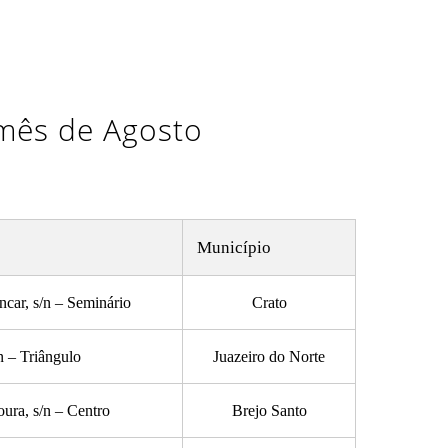
 mês de Agosto
Município
car, s/n – Seminário
Crato
n – Triângulo
Juazeiro do Norte
ura, s/n – Centro
Brejo Santo