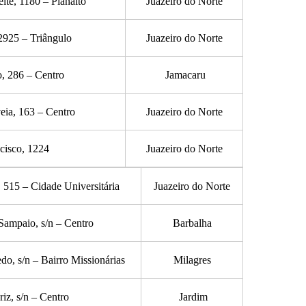
te, 1180 – Planalto
Juazeiro do Norte
2925 – Triângulo
Juazeiro do Norte
o, 286 – Centro
Jamacaru
ia, 163 – Centro
Juazeiro do Norte
cisco, 1224
Juazeiro do Norte
515 – Cidade Universitária
Juazeiro do Norte
Sampaio, s/n – Centro
Barbalha
do, s/n – Bairro Missionárias
Milagres
iz, s/n – Centro
Jardim