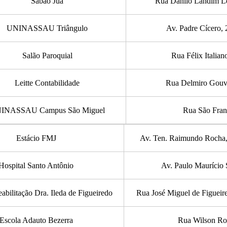
Sabão Juá
Rua Danilo Landim Lei
UNINASSAU Triângulo
Av. Padre Cícero, 
Salão Paroquial
Rua Félix Italian
Leitte Contabilidade
Rua Delmiro Gouve
INASSAU Campus São Miguel
Rua São Fran
Estácio FMJ
Av. Ten. Raimundo Rocha, 
Hospital Santo Antônio
Av. Paulo Maurício 
abilitação Dra. Ileda de Figueiredo
Rua José Miguel de Figueire
Escola Adauto Bezerra
Rua Wilson Ror