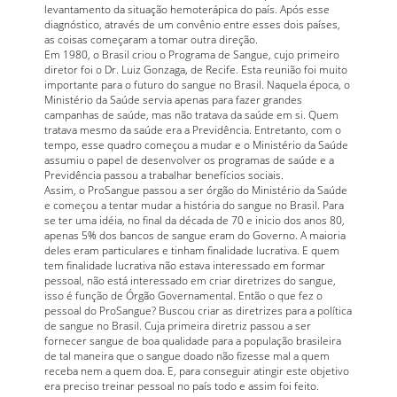
levantamento da situação hemoterápica do país. Após esse
diagnóstico, através de um convênio entre esses dois países,
as coisas começaram a tomar outra direção.
Em 1980, o Brasil criou o Programa de Sangue, cujo primeiro
diretor foi o Dr. Luiz Gonzaga, de Recife. Esta reunião foi muito
importante para o futuro do sangue no Brasil. Naquela época, o
Ministério da Saúde servia apenas para fazer grandes
campanhas de saúde, mas não tratava da saúde em si. Quem
tratava mesmo da saúde era a Previdência. Entretanto, com o
tempo, esse quadro começou a mudar e o Ministério da Saúde
assumiu o papel de desenvolver os programas de saúde e a
Previdência passou a trabalhar benefícios sociais.
Assim, o ProSangue passou a ser órgão do Ministério da Saúde
e começou a tentar mudar a história do sangue no Brasil. Para
se ter uma idéia, no final da década de 70 e inicio dos anos 80,
apenas 5% dos bancos de sangue eram do Governo. A maioria
deles eram particulares e tinham finalidade lucrativa. E quem
tem finalidade lucrativa não estava interessado em formar
pessoal, não está interessado em criar diretrizes do sangue,
isso é função de Órgão Governamental. Então o que fez o
pessoal do ProSangue? Buscou criar as diretrizes para a política
de sangue no Brasil. Cuja primeira diretriz passou a ser
fornecer sangue de boa qualidade para a população brasileira
de tal maneira que o sangue doado não fizesse mal a quem
receba nem a quem doa. E, para conseguir atingir este objetivo
era preciso treinar pessoal no país todo e assim foi feito.