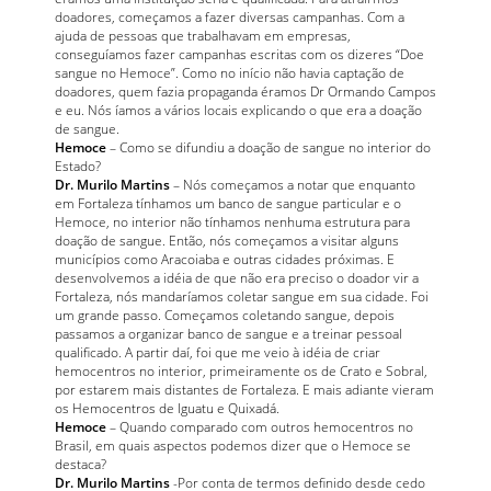
doadores, começamos a fazer diversas campanhas. Com a
ajuda de pessoas que trabalhavam em empresas,
conseguíamos fazer campanhas escritas com os dizeres “Doe
sangue no Hemoce”. Como no início não havia captação de
doadores, quem fazia propaganda éramos Dr Ormando Campos
e eu. Nós íamos a vários locais explicando o que era a doação
de sangue.
Hemoce
– Como se difundiu a doação de sangue no interior do
Estado?
Dr. Murilo Martins
– Nós começamos a notar que enquanto
em Fortaleza tínhamos um banco de sangue particular e o
Hemoce, no interior não tínhamos nenhuma estrutura para
doação de sangue. Então, nós começamos a visitar alguns
municípios como Aracoiaba e outras cidades próximas. E
desenvolvemos a idéia de que não era preciso o doador vir a
Fortaleza, nós mandaríamos coletar sangue em sua cidade. Foi
um grande passo. Começamos coletando sangue, depois
passamos a organizar banco de sangue e a treinar pessoal
qualificado. A partir daí, foi que me veio à idéia de criar
hemocentros no interior, primeiramente os de Crato e Sobral,
por estarem mais distantes de Fortaleza. E mais adiante vieram
os Hemocentros de Iguatu e Quixadá.
Hemoce
– Quando comparado com outros hemocentros no
Brasil, em quais aspectos podemos dizer que o Hemoce se
destaca?
Dr. Murilo Martins
-Por conta de termos definido desde cedo