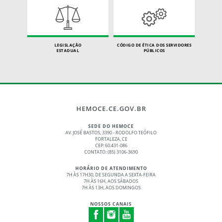
LEGISLAÇÃO
CÓDIGO DE ÉTICA DOS SERVIDORES
ESTADUAL
PÚBLICOS
HEMOCE.CE.GOV.BR
SEDE DO HEMOCE
AV. JOSÉ BASTOS, 3390 - RODOLFO TEÓFILO
FORTALEZA, CE
CEP: 60.431-086
CONTATO: (85) 3106-3690
HORÁRIO DE ATENDIMENTO
7H ÀS 17H30, DE SEGUNDA A SEXTA-FEIRA
7H ÀS 16H, AOS SÁBADOS
7H ÀS 13H, AOS DOMINGOS
NOSSOS CANAIS