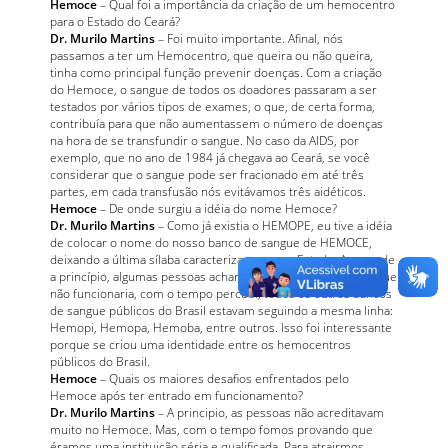
Hemoce
– Qual foi a importância da criação de um hemocentro
para o Estado do Ceará?
Dr. Murilo Martins
– Foi muito importante. Afinal, nós
passamos a ter um Hemocentro, que queira ou não queira,
tinha como principal função prevenir doenças. Com a criação
do Hemoce, o sangue de todos os doadores passaram a ser
testados por vários tipos de exames, o que, de certa forma,
contribuía para que não aumentassem o número de doenças
na hora de se transfundir o sangue. No caso da AIDS, por
exemplo, que no ano de 1984 já chegava ao Ceará, se você
considerar que o sangue pode ser fracionado em até três
partes, em cada transfusão nós evitávamos três aidéticos.
Hemoce
– De onde surgiu a idéia do nome Hemoce?
Dr. Murilo Martins
– Como já existia o HEMOPE, eu tive a idéia
de colocar o nome do nosso banco de sangue de HEMOCE,
deixando a última sílaba caracterizar o nosso Estado. Apesar de
a princípio, algumas pessoas acharam que o nome era feio, que
não funcionaria, com o tempo percebi, todos os outros bancos
de sangue públicos do Brasil estavam seguindo a mesma linha:
Hemopi, Hemopa, Hemoba, entre outros. Isso foi interessante
porque se criou uma identidade entre os hemocentros
públicos do Brasil.
Hemoce
– Quais os maiores desafios enfrentados pelo
Hemoce após ter entrado em funcionamento?
Dr. Murilo Martins
– A principio, as pessoas não acreditavam
muito no Hemoce. Mas, com o tempo fomos provando que
éramos uma instituição séria e qualificada. Para atrairmos