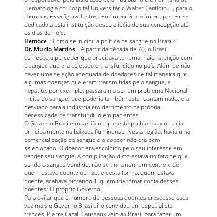
Hematologia do Hospital Universitário Walter Cantídio. E, para o
Hemoce, essa figura ilustre, tem importância ímpar, por ter se
dedicado a esta instituição desde a idéia de sua concepção até
os dias de hoje.
Hemoce
– Como se iniciou a política de sangue no Brasil?
Dr. Murilo Martins
– A partir da década de 70, o Brasil
começou a perceber que precisava ter uma maior atenção com
o sangue que era coletado e transfundido no país. Além de não
haver uma seleção adequada de doadores de tal maneira que
algumas doenças que eram transmitidas pelo sangue, a
hepatite, por exemplo, passaram a ser um problema Nacional;
muito do sangue, que poderia também estar contaminado, era
desviado para a indústria em detrimento da própria
necessidade de transfundi-lo em pacientes.
O Governo Brasileiro verificou que este problema acontecia
principalmente na baixada fluminense. Nesta região, havia uma
comercialização do sangue e o doador não era bem
selecionado. O doador era escolhido pelo seu interesse em
vender seu sangue. A complicação disto estava no fato de que
sendo o sangue vendido, não se tinha nenhum controle de
quem estava doente ou não, e desta forma, quem estava
doente, acabava piorando. E quem iria tomar conta desses
doentes? O próprio Governo.
Para evitar que o número de pessoas doentes crescesse cada
vez mais o Governo Brasileiro convidou um especialista
francês, Pierre Cazal. Caussaux veio ao Brasil para fazer um