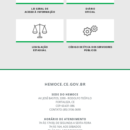
LEI GERAL DE
DIÁRIO
ACESSO À INFORMAÇÃO
OFICIAL
LEGISLAÇÃO
CÓDIGO DE ÉTICA DOS SERVIDORES
ESTADUAL
PÚBLICOS
HEMOCE.CE.GOV.BR
SEDE DO HEMOCE
AV. JOSÉ BASTOS, 3390 - RODOLFO TEÓFILO
FORTALEZA, CE
CEP: 60.431-086
CONTATO: (85) 3106-3690
HORÁRIO DE ATENDIMENTO
7H ÀS 17H30, DE SEGUNDA A SEXTA-FEIRA
7H ÀS 16H, AOS SÁBADOS